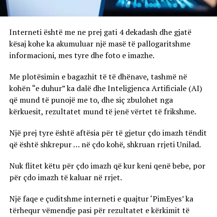
Interneti është me ne prej gati 4 dekadash dhe gjatë
kësaj kohe ka akumuluar një masë të pallogaritshme
informacioni, mes tyre dhe foto e imazhe.
Me plotësimin e bagazhit të të dhënave, tashmë në
kohën “e duhur” ka dalë dhe Inteligjenca Artificiale (AI)
që mund të punojë me to, dhe siç zbulohet nga
kërkuesit, rezultatet mund të jenë vërtet të frikshme.
Një prej tyre është aftësia për të gjetur çdo imazh tëndit
që është shkrepur … në çdo kohë, shkruan rrjeti Unilad.
Nuk flitet këtu për çdo imazh që kur keni qenë bebe, por
për çdo imazh të kaluar në rrjet.
Një faqe e çuditshme interneti e quajtur ‘PimEyes’ ka
tërhequr vëmendje pasi për rezultatet e kërkimit të