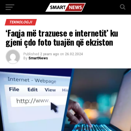
TEKNOLOGJI
‘Faqja më trazuese e internetit’ ku
gjeni çdo foto tuajën që ekziston
Published
2 years ago
on
26.02.2024
By
SmartNews