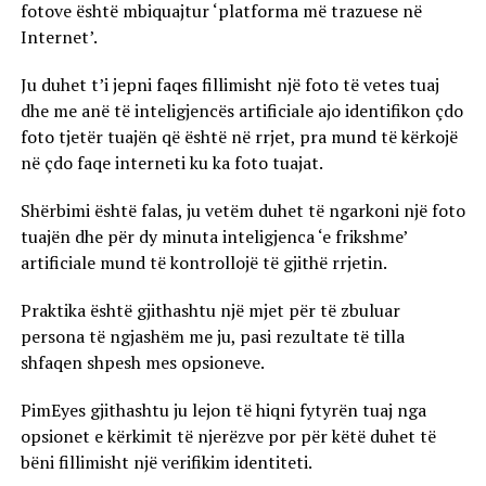
fotove është mbiquajtur ‘platforma më trazuese në
Internet’.
Ju duhet t’i jepni faqes fillimisht një foto të vetes tuaj
dhe me anë të inteligjencës artificiale ajo identifikon çdo
foto tjetër tuajën që është në rrjet, pra mund të kërkojë
në çdo faqe interneti ku ka foto tuajat.
Shërbimi është falas, ju vetëm duhet të ngarkoni një foto
tuajën dhe për dy minuta inteligjenca ‘e frikshme’
artificiale mund të kontrollojë të gjithë rrjetin.
Praktika është gjithashtu një mjet për të zbuluar
persona të ngjashëm me ju, pasi rezultate të tilla
shfaqen shpesh mes opsioneve.
PimEyes gjithashtu ju lejon të hiqni fytyrën tuaj nga
opsionet e kërkimit të njerëzve por për këtë duhet të
bëni fillimisht një verifikim identiteti.