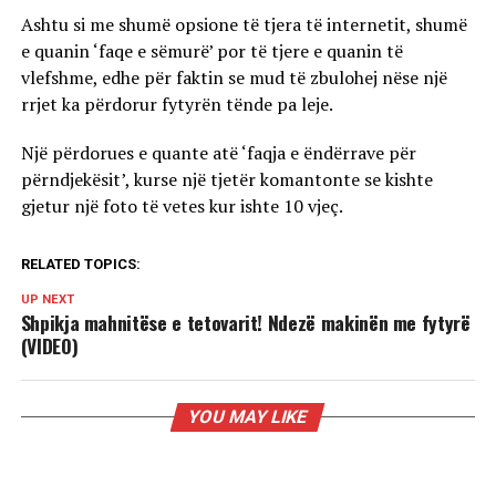
Ashtu si me shumë opsione të tjera të internetit, shumë
e quanin ‘faqe e sëmurë’ por të tjere e quanin të
vlefshme, edhe për faktin se mud të zbulohej nëse një
rrjet ka përdorur fytyrën tënde pa leje.
Një përdorues e quante atë ‘faqja e ëndërrave për
përndjekësit’, kurse një tjetër komantonte se kishte
gjetur një foto të vetes kur ishte 10 vjeç.
RELATED TOPICS:
UP NEXT
Shpikja mahnitëse e tetovarit! Ndezë makinën me fytyrë
(VIDEO)
YOU MAY LIKE