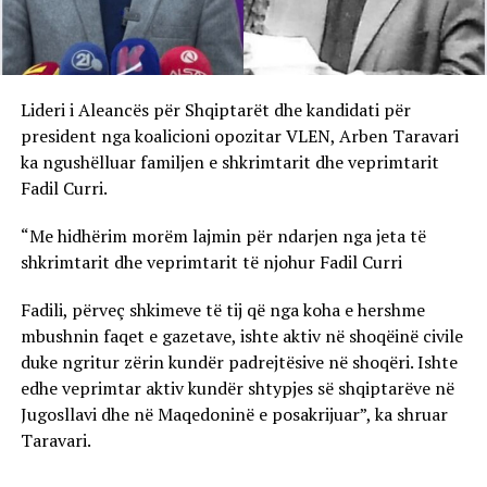
Lideri i Aleancës për Shqiptarët dhe kandidati për
president nga koalicioni opozitar VLEN, Arben Taravari
ka ngushëlluar familjen e shkrimtarit dhe veprimtarit
Fadil Curri.
“Me hidhërim morëm lajmin për ndarjen nga jeta të
shkrimtarit dhe veprimtarit të njohur Fadil Curri
Fadili, përveç shkimeve të tij që nga koha e hershme
mbushnin faqet e gazetave, ishte aktiv në shoqëinë civile
duke ngritur zërin kundër padrejtësive në shoqëri. Ishte
edhe veprimtar aktiv kundër shtypjes së shqiptarëve në
Jugosllavi dhe në Maqedoninë e posakrijuar”, ka shruar
Taravari.