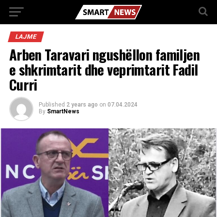
LAJME
Arben Taravari ngushëllon familjen
e shkrimtarit dhe veprimtarit Fadil
Curri
Published
2 years ago
on
07.04.2024
By
SmartNews