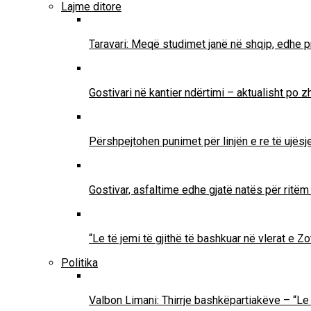
Lajme ditore
Taravari: Meqë studimet janë në shqip, edhe pr
Gostivari në kantier ndërtimi – aktualisht po 
Përshpejtohen punimet për linjën e re të ujësjel
Gostivar, asfaltime edhe gjatë natës për ritë
“Le të jemi të gjithë të bashkuar në vlerat e 
Politika
Valbon Limani: Thirrje bashkëpartiakëve – “Le 