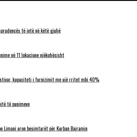
sprudencës të jetë në këtë gjuhë
unime në 11 lokacione njëkohësisht
ostivar, kapaciteti i furnizimit me ujë rritet mbi 40%
ejtë të punimeve
lbon Limani uron besimtarët për Kurban Bajramin