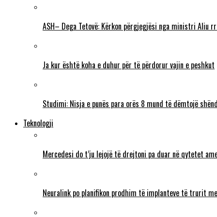
ASH– Dega Tetovë: Kërkon përgjegjësi nga ministri Aliu rr
Ja kur është koha e duhur për të përdorur vajin e peshkut
Studimi: Nisja e punës para orës 8 mund të dëmtojë shënd
Teknologji
Mercedesi do t’ju lejojë të drejtoni pa duar në qytetet ame
Neuralink po planifikon prodhim të implanteve të trurit me 