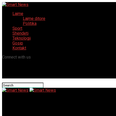
Lajme
Lajme ditore
Politika
Sport
Shëndeti
Teknologji
Gosip
Kontakt
Connect with us
Smart News
60 Free Spins No Deposit Uk