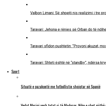
Valbon Limani: Së shpejti nis realizimi i tre 
Taravari: Jehona e rënies së Orban do të ndih
Taravari sfidon pushtetin: “Provoni akuzat, mo
Taravari: Shteti është në “standby”, ndërsa k
Sport
Situatë e pazakontë me futbollistin shqiptar në Spanjë
Vedat Muriqi vesh tutat si të Maduros, Nike e shet gjithë