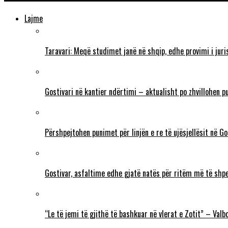
Lajme
Taravari: Meqë studimet janë në shqip, edhe provimi i juri
Gostivari në kantier ndërtimi – aktualisht po zhvillohen p
Përshpejtohen punimet për linjën e re të ujësjellësit në G
Gostivar, asfaltime edhe gjatë natës për ritëm më të shp
“Le të jemi të gjithë të bashkuar në vlerat e Zotit” – Va