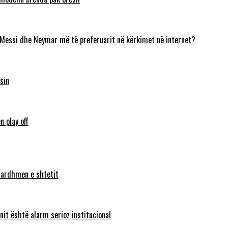
 Messi dhe Neymar më të preferuarit në kërkimet në internet?
sin
n play off
ë ardhmen e shtetit
nit është alarm serioz institucional