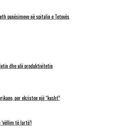
eth punësimeve në spitalin e Tetovës
etin dhe ulë produktivitetin
rikane, por ekziston një “kusht”
‘vëllim të lartë’!