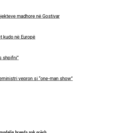
projekteve madhore në Gostivar
et kudo në Europë
s shpifni”
ryeministri vepron si “one-man show”
 modelin brenda pak orësh