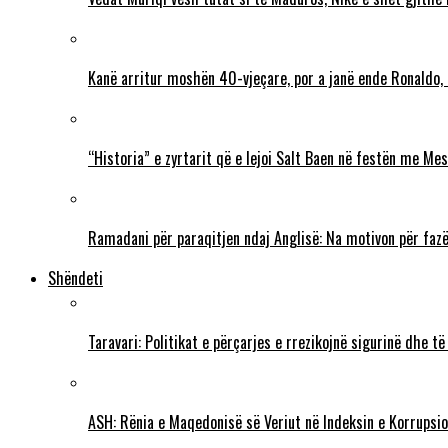
Kanë arritur moshën 40-vjeçare, por a janë ende Ronaldo,
“Historia” e zyrtarit që e lejoi Salt Baen në festën me Mes
Ramadani për paraqitjen ndaj Anglisë: Na motivon për fazë
Shëndeti
Taravari: Politikat e përçarjes e rrezikojnë sigurinë dhe t
ASH: Rënia e Maqedonisë së Veriut në Indeksin e Korrupsio