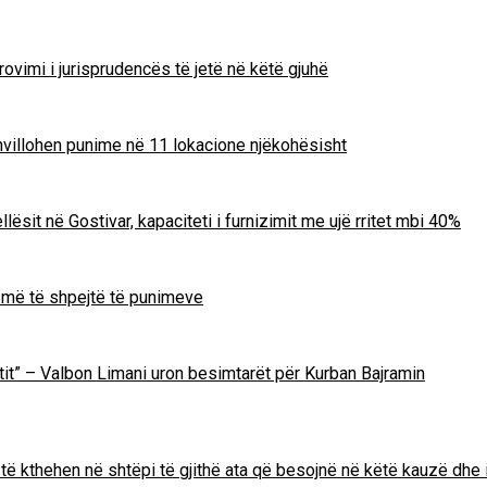
ovimi i jurisprudencës të jetë në këtë gjuhë
zhvillohen punime në 11 lokacione njëkohësisht
lësit në Gostivar, kapaciteti i furnizimit me ujë rritet mbi 40%
m më të shpejtë të punimeve
Zotit” – Valbon Limani uron besimtarët për Kurban Bajramin
të kthehen në shtëpi të gjithë ata që besojnë në këtë kauzë dhe 