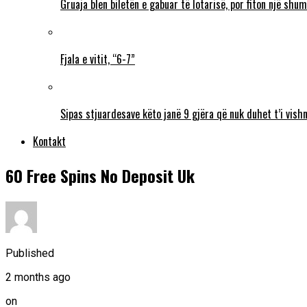
Gruaja blen biletën e gabuar të lotarisë, por fiton një sh
Fjala e vitit, “6-7”
Sipas stjuardesave këto janë 9 gjëra që nuk duhet t’i vishn
Kontakt
60 Free Spins No Deposit Uk
Published
2 months ago
on