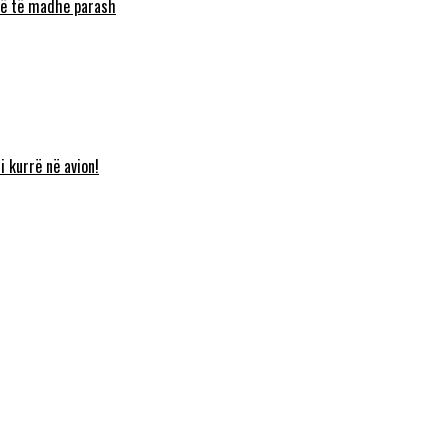
umë të madhe parash
i kurrë në avion!