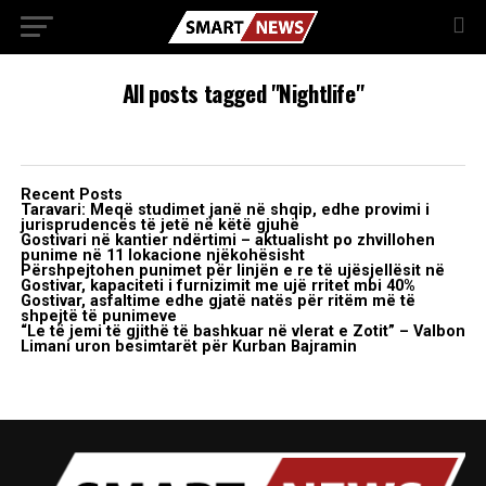
All posts tagged "Nightlife"
Recent Posts
Taravari: Meqë studimet janë në shqip, edhe provimi i
jurisprudencës të jetë në këtë gjuhë
Gostivari në kantier ndërtimi – aktualisht po zhvillohen
punime në 11 lokacione njëkohësisht
Përshpejtohen punimet për linjën e re të ujësjellësit në
Gostivar, kapaciteti i furnizimit me ujë rritet mbi 40%
Gostivar, asfaltime edhe gjatë natës për ritëm më të
shpejtë të punimeve
“Le të jemi të gjithë të bashkuar në vlerat e Zotit” – Valbon
Limani uron besimtarët për Kurban Bajramin